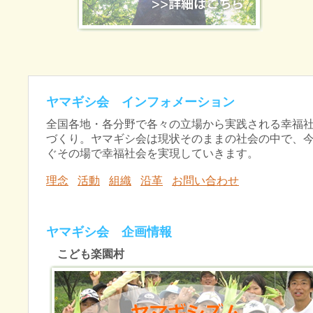
ヤマギシ会 インフォメーション
全国各地・各分野で各々の立場から実践される幸福
づくり。ヤマギシ会は現状そのままの社会の中で、
ぐその場で幸福社会を実現していきます。
理念
活動
組織
沿革
お問い合わせ
ヤマギシ会 企画情報
こども楽園村