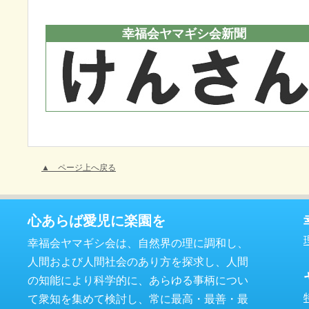
幸福会ヤマギシ会新聞
▲ ページ上へ戻る
心あらば愛児に楽園を
幸福会ヤマギシ会は、自然界の理に調和し、
人間および人間社会のあり方を探求し、人間
の知能により科学的に、あらゆる事柄につい
て衆知を集めて検討し、常に最高・最善・最