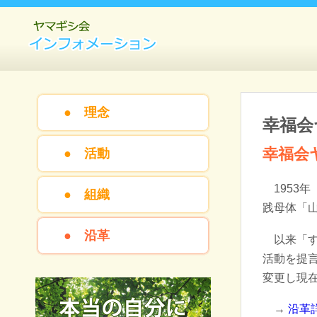
ヤマギシ会インフォメーション
● 理念
幸福会
幸福会
● 活動
1953
● 組織
践母体「
● 沿革
以来「
活動を提言
変更し現
→
沿革詳